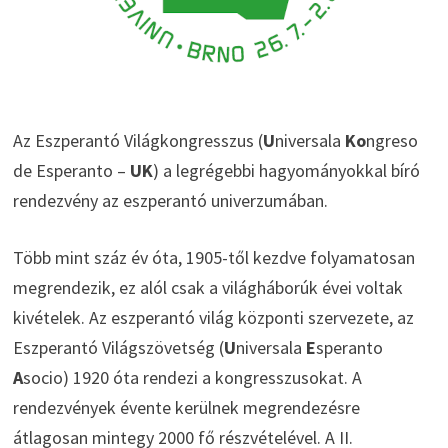
Az Eszperantó Világkongresszus (
U
niversala
Ko
ngreso
de Esperanto –
UK
) a legrégebbi hagyományokkal bíró
rendezvény az eszperantó univerzumában.
Több mint száz év óta, 1905-től kezdve folyamatosan
megrendezik, ez alól csak a világháborúk évei voltak
kivételek. Az eszperantó világ központi szervezete, az
Eszperantó Világszövetség (
U
niversala
E
speranto
A
socio) 1920 óta rendezi a kongresszusokat. A
rendezvények évente kerülnek megrendezésre
átlagosan mintegy 2000 fő részvételével. A II.