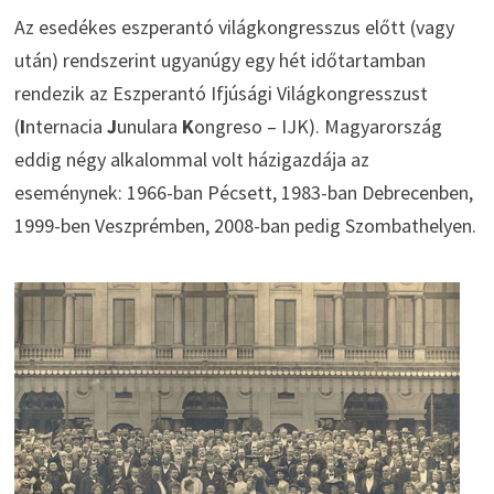
Az esedékes eszperantó világkongresszus előtt (vagy
után) rendszerint ugyanúgy egy hét időtartamban
rendezik az Eszperantó Ifjúsági Világkongresszust
(
I
nternacia
J
unulara
K
ongreso – IJK). Magyarország
eddig négy alkalommal volt házigazdája az
eseménynek: 1966-ban Pécsett, 1983-ban Debrecenben,
1999-ben Veszprémben, 2008-ban pedig Szombathelyen.