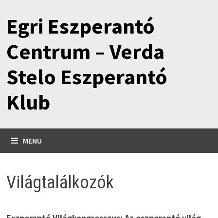
Skip
Egri Eszperantó
to
content
Centrum – Verda
Stelo Eszperantó
Klub
MENU
Világtalálkozók
Eszperantó Világkongresszus: Az eszperantó világ